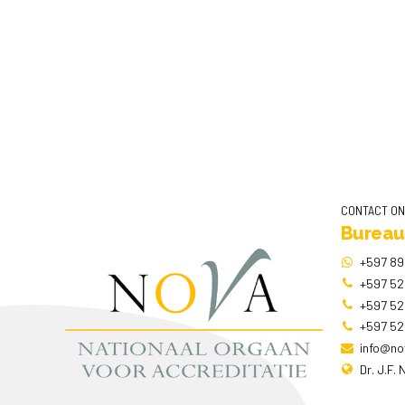
CONTACT O
Bureau
+597 89
+597 52
+597 52
+597 52
info@no
Dr. J.F.