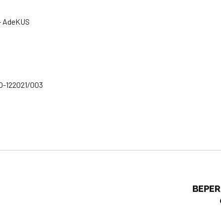
e- AdeKUS
O-122021/003
BEPER