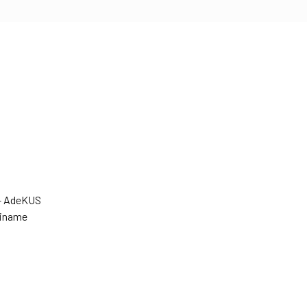
e- AdeKUS
riname