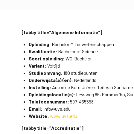
[tabby title=”Algemene Informatie”]
Opleiding:
Bachelor Milieuwetenschappen
Kwalificatie:
Bachelor of Science
Soort opleiding:
WO-Bachelor
Variant:
Voltijd
Studieomvang:
180 studiepunten
Onderwijsta(a)l(en):
Nederlands
Instelling:
Anton de Kom Universiteit van Surinam
Opleidingslocatie(s):
Leysweg 86, Paramaribo, Su
Telefoonnummer:
597-465558
Email:
info@uvs.edu
Website:
www.uvs.edu
[tabby title=”Accreditatie”]