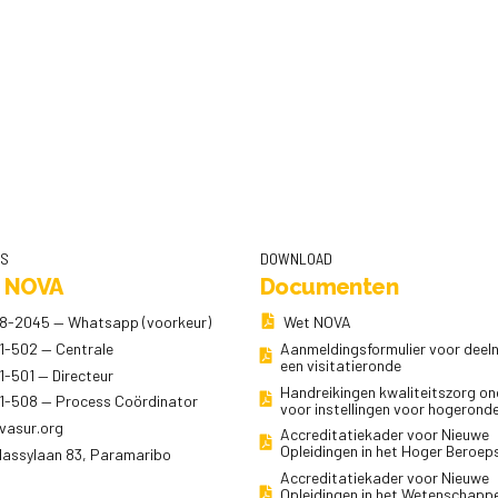
NS
DOWNLOAD
 NOVA
Documenten
8-2045 — Whatsapp (voorkeur)
Wet NOVA
1-502 — Centrale
Aanmeldingsformulier voor dee
een visitatieronde
1-501 — Directeur
Handreikingen kwaliteitszorg on
1-508 — Process Coördinator
voor instellingen voor hogerond
vasur.org
Accreditatiekader voor Nieuwe
Opleidingen in het Hoger Beroep
 Nassylaan 83, Paramaribo
Accreditatiekader voor Nieuwe
Opleidingen in het Wetenschappe