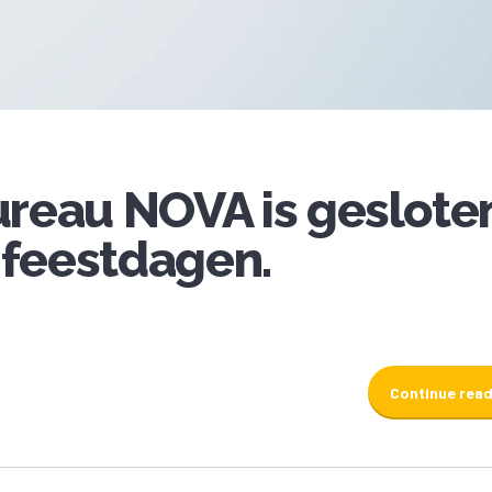
reau NOVA is geslote
 feestdagen.
Continue rea