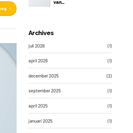
van
ding
accreditatieaanvragen
voor 1e visitatieronde
2026
Archives
juli 2026
(1)
april 2026
(1)
december 2025
(2)
september 2025
(1)
april 2025
(1)
januari 2025
(1)