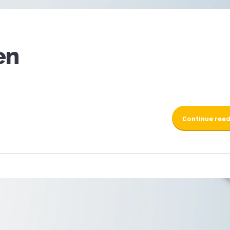
en
Continue rea