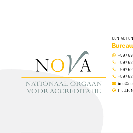
CONTACT O
Bureau
+597 89
+597 52
+597 52
+597 52
info@no
Dr. J.F.