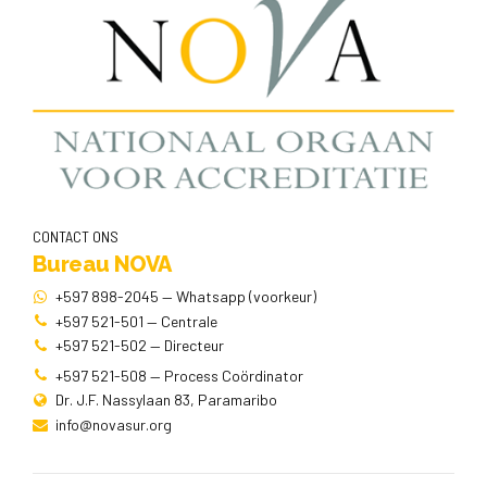
CONTACT ONS
Bureau NOVA
+597 898-2045 — Whatsapp (voorkeur)
+597 521-501 — Centrale
+597 521-502 — Directeur
+597 521-508 — Process Coördinator
Dr. J.F. Nassylaan 83, Paramaribo
info@novasur.org