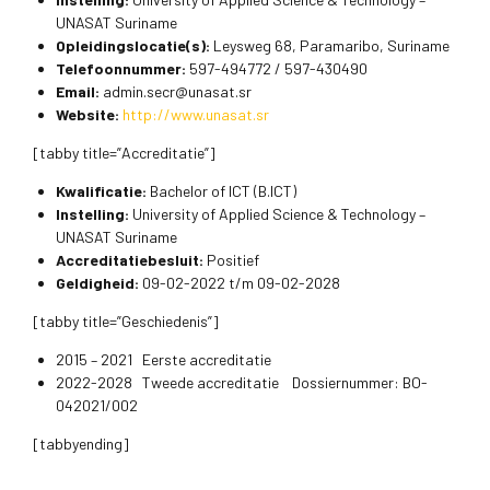
UNASAT Suriname
Opleidingslocatie(s):
Leysweg 68, Paramaribo, Suriname
Telefoonnummer:
597-494772 / 597-430490
Email:
admin.secr@unasat.sr
Website:
http://www.unasat.sr
[tabby title=”Accreditatie”]
Kwalificatie:
Bachelor of ICT (B.ICT)
Instelling:
University of Applied Science & Technology –
UNASAT Suriname
Accreditatiebesluit:
Positief
Geldigheid:
09-02-2022 t/m 09-02-2028
[tabby title=”Geschiedenis”]
2015 – 2021 Eerste accreditatie
2022-2028 Tweede accreditatie Dossiernummer: BO-
042021/002
[tabbyending]