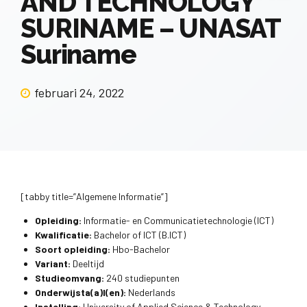
AND TECHNOLOGY
SURINAME – UNASAT
Suriname
februari 24, 2022
[tabby title=”Algemene Informatie”]
Opleiding:
Informatie- en Communicatietechnologie (ICT)
Kwalificatie:
Bachelor of ICT (B.ICT)
Soort opleiding:
Hbo-Bachelor
Variant:
Deeltijd
Studieomvang:
240 studiepunten
Onderwijsta(a)l(en):
Nederlands
Instelling:
University of Applied Science & Technology –