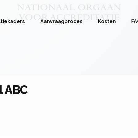
atiekaders
Aanvraagproces
Kosten
FA
l ABC