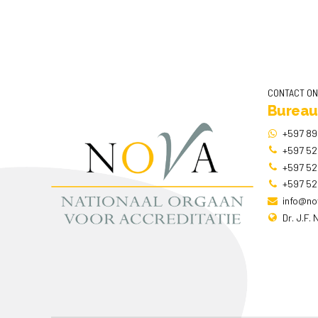
CONTACT O
Bureau
+597 89
+597 52
+597 52
+597 52
info@no
Dr. J.F.