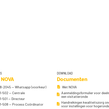
NS
DOWNLOAD
 NOVA
Documenten
8-2045 — Whatsapp (voorkeur)
Wet NOVA
1-502 — Centrale
Aanmeldingsformulier voor dee
een visitatieronde
1-501 — Directeur
Handreikingen kwaliteitszorg on
1-508 — Process Coördinator
voor instellingen voor hogerond