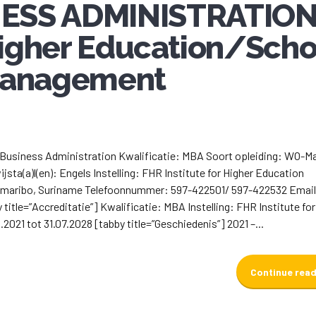
ESS ADMINISTRATION
 Higher Education/Scho
management
f Business Administration Kwalificatie: MBA Soort opleiding: WO-M
sta(a)l(en): Engels Instelling: FHR Institute for Higher Education
Paramaribo, Suriname Telefoonnummer: 597-422501/ 597-422532 Email
title=”Accreditatie”] Kwalificatie: MBA Instelling: FHR Institute for
2021 tot 31.07.2028 [tabby title=”Geschiedenis”] 2021 –...
Continue rea