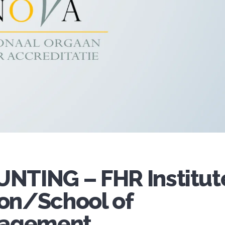
TING – FHR Institut
ion/School of
nagement