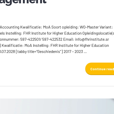
f Accounting Kwalificatie: MoA Soort opleiding: WO-Master Variant: 
s Instelling: FHR Institute for Higher Education Opleidingslocatie(s
foonnummer: 597-422501/ 597-422532 Email: info@fhrinstitute.sr
 Kwalificatie: MoA Instelling: FHR Institute for Higher Education
.07.2028 [tabby title=”Geschiedenis”] 2017 – 2023 ...
Continue rea