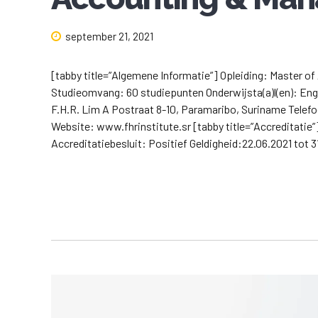
september 21, 2021
[tabby title=”Algemene Informatie”] Opleiding: Master o
Studieomvang: 60 studiepunten Onderwijsta(a)l(en): Engel
F.H.R. Lim A Postraat 8-10, Paramaribo, Suriname Tele
Website: www.fhrinstitute.sr [tabby title=”Accreditatie”]
Accreditatiebesluit: Positief Geldigheid:22.06.2021 tot 31