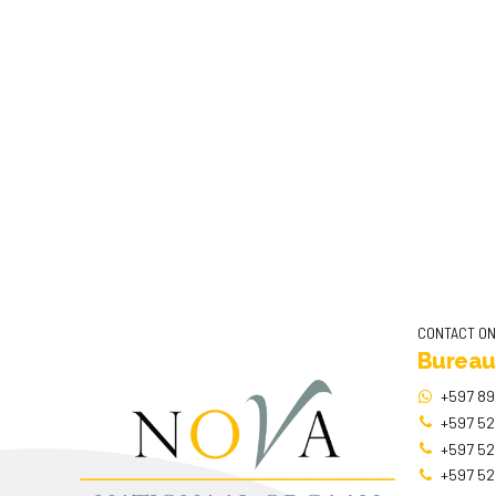
CONTACT O
Bureau
+597 89
+597 52
+597 52
+597 52