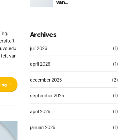
van
accreditatieaanvragen
voor 1e visitatieronde
2026
ding:
Archives
rsiteit
@uvs.edu
juli 2026
(1)
teit van
april 2026
(1)
december 2025
(2)
ding
september 2025
(1)
april 2025
(1)
januari 2025
(1)