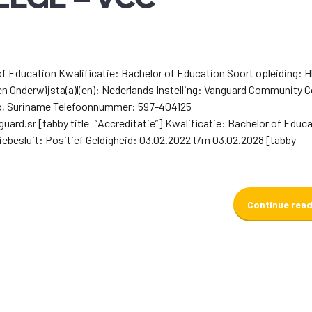
of Education Kwalificatie: Bachelor of Education Soort opleiding: 
n Onderwijsta(a)l(en): Nederlands Instelling: Vanguard Community Co
bo, Suriname Telefoonnummer: 597-404125
ard.sr [tabby title=”Accreditatie”] Kwalificatie: Bachelor of Educ
iebesluit: Positief Geldigheid: 03.02.2022 t/m 03.02.2028 [tabby
Continue rea