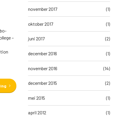
november 2017
(1)
oktober 2017
(1)
Hbo-
llege –
juni 2017
(2)
ation
december 2016
(1)
november 2016
(14)
december 2015
(2)
ding
mei 2015
(1)
april 2012
(1)