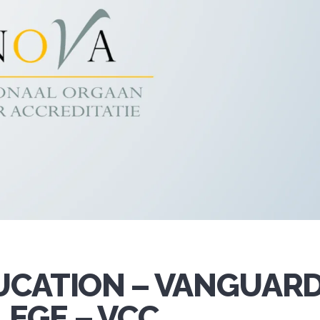
UCATION – VANGUAR
EGE – VCC