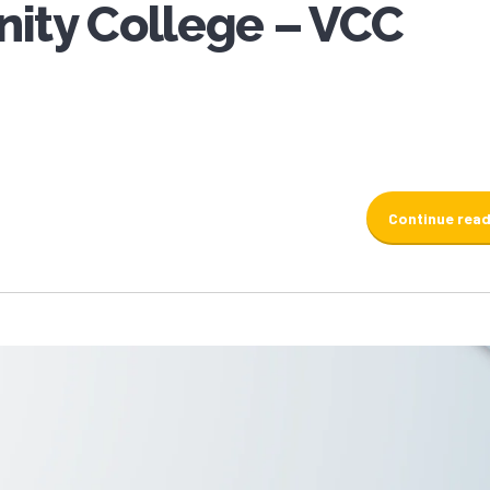
ty College – VCC
Continue rea